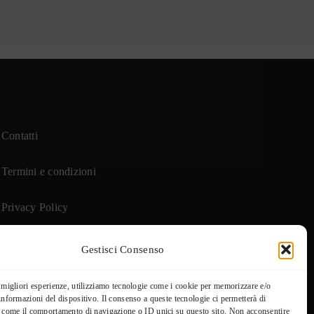
Contatti
Termini e condizioni
Privacy Policy
Cookie Policy (UE)
Gestisci Consenso
e migliori esperienze, utilizziamo tecnologie come i cookie per memorizzare e/o
 informazioni del dispositivo. Il consenso a queste tecnologie ci permetterà di
i come il comportamento di navigazione o ID unici su questo sito. Non acconsentire