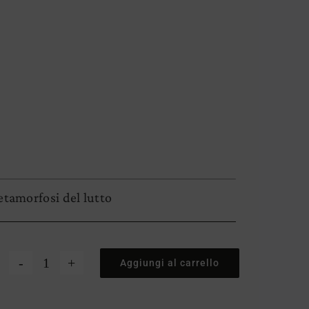
etamorfosi del lutto
Aggiungi al carrello
Un
nuovo