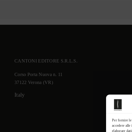
CANTONI EDITORE S.R.L.S.
Corso Porta Nuova n. 11
37122 Verona (VR)
Italy
Per fornire l
accedere alle
elaborare dat