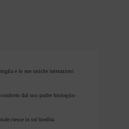
animale
quantità
iglia e le sue uniche interazioni
e conforto dal suo padre biologico
ale riesce in un’inedita